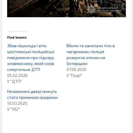
Пов’язано
Збив пішохода і втік:
Вбили та закопали тіло в
шосткинські поліцейські
чагарниках: поліція
повідомили про підозру
розкрила злочин на
зловмиснику, який скоїв
Охтирщині
смертельне ДТП
07.06.2025
05.02.2026
У "Події"
У "ДТП"
Незамкнені двері можуть
стати причиною крадіжки
10.03.2020
У "102"