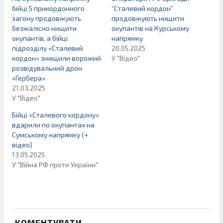
бійці 5 прикордонного
“Сталевий кордон”
загону продовжують
продовжують нищити
безжалісно нищити
окупантів на Курському
окупантів, а бійці
напрямку
підрозділу «Сталевий
20.05.2025
кордон» знищили ворожий
У "Відео"
розвідувальний дрон
«Гербера»
21.03.2025
У "Відео"
Бійці «Сталевого кордону»
вдарили по окупантах на
Сумському напрямку (+
відео)
13.05.2025
У "Війна РФ проти України"
КОМЕНТУВАТИ