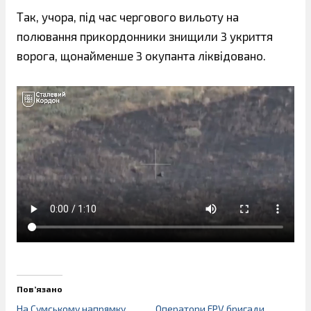
Так, учора, під час чергового вильоту на
полювання прикордонники знищили 3 укриття
ворога, щонайменше 3 окупанта ліквідовано.
Пов’язано
На Сумському напрямку
Оператори FPV бригади