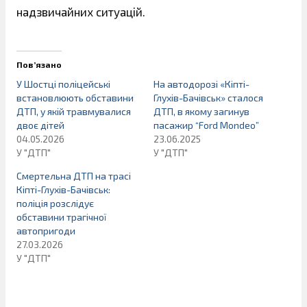
надзвичайних ситуацій.
Пов’язано
У Шостці поліцейські
На автодорозі «Кіпті-
встановлюють обставини
Глухів-Бачівськ» сталося
ДТП, у якій травмувалися
ДТП, в якому загинув
двоє дітей
пасажир “Ford Mondeo”
04.05.2026
23.06.2025
У "ДТП"
У "ДТП"
Смертельна ДТП на трасі
Кіпті-Глухів-Бачівськ:
поліція розслідує
обставини трагічної
автопригоди
27.03.2026
У "ДТП"