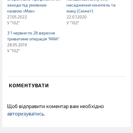
заходи під умовною
насадження конопель та
назвою «Мак»
маку (Сюжет)
27.05.2022
22.07.2020
У "102"
У "102"
З 1 червня по 26 вересня
триватиме операція “МАК”
28.05.2019
У "102"
КОМЕНТУВАТИ
Щоб відправити коментар вам необхідно
авторизуватись
.