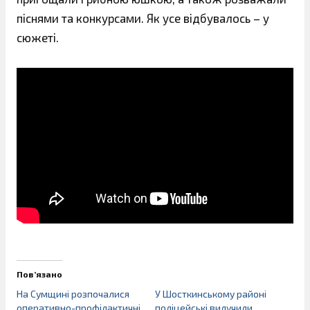
піснями та конкурсами. Як усе відбувалось – у
сюжеті.
Пов’язано
На Сумщині розпочалися
У Шосткинському районі
оперативно-профілактичні
поліцейські вилучили