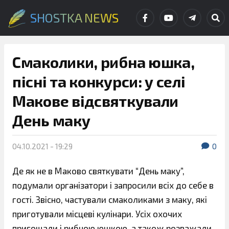
SHOSTKA NEWS
Смаколики, рибна юшка,
пісні та конкурси: у селі
Макове відсвяткували
День маку
04.10.2021 - 19:29
0
Де як не в Маково святкувати “День маку”,
подумали організатори і запросили всіх до себе в
гості. Звісно, частували смаколиками з маку, які
приготували місцеві кулінари. Усіх охочих
пригощали і рибною юшкою, а також розважали