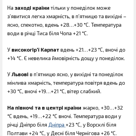
На
заході країни
тільки у понеділок може
з’явитися легка хмарність, в п’ятницю та вихідні –
ясно, спекотно, вдень +28…+30 °С. Температура
води в річці Тиса біля Чопа +21 °С.
У
високогір’ї Карпат
вдень +21…+23 °С, вночі до
+14 °С. Є невелика ймовірність дощу у понеділок.
У
Львові
в п’ятницю ясно, у вихідні та понеділок
мінлива хмарність, температура повітря вдень до
+30 °С, вночі +19…+21 °С, вітер слабкий.
На півночі та в центрі країни
жарко, +30…+32
°С вдень, +19…+22 °С вночі. Температура води у
річці Дніпро біля
Дніпра
+23 °С, у Ворсклі біля
Полтави +24 °С, у Десні біля Чернігова +26 °С.