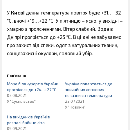
У
Києві
денна температура повітря буде +31…+32
°С, вночі +19…+22 °С. У п’ятницю – ясно, у вихідні –
хмарно з проясненнями. Вітер слабкий. Вода в
Дніпрі прогріється до +25 °С. В ці дні не забуваємо
про захист від спеки: одяг з натуральних тканин,
сонцезахисні окуляри, головний убір.
Пов’язано
Море біля курортів України
Україна повертається до
прогрілося до +24…+27 °С
звичайних липневих
03.08.2021
показників температури
У "Суспільство"
22.07.2021
У "Новини"
На вихідних в Україні в
розпалі бабине літо
09.09.2021