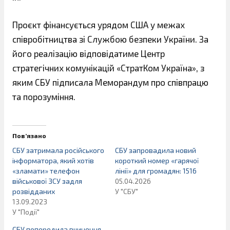
Проєкт фінансується урядом США у межах
співробітництва зі Службою безпеки України. За
його реалізацію відповідатиме Центр
стратегічних комунікацій «СтратКом Україна», з
яким СБУ підписала Меморандум про співпрацю
та порозуміння.
Пов’язано
СБУ затримала російського
СБУ запровадила новий
інформатора, який хотів
короткий номер «гарячої
«зламати» телефон
лінії» для громадян: 1516
військової ЗСУ задля
05.04.2026
розвідданих
У "СБУ"
13.09.2023
У "Події"
СБУ попередила вчинення