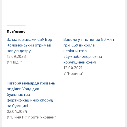
Пов’язано
За матеріалами СБУ Ігор
Вивели у тінь понад 80 млн
Коломойський отримав
грн: СБУ викрила
нову підозру
керівництво
15.09.2023
«Сумиобленерго» на
У "Події"
корупційній схемі
12.04.2021
У "Новини"
Півтора мільярда гривень
виділив Уряд для
будівництва
фортифікаційних споруд
на Сумщині
02.04.2024
У "Війна РФ проти України"