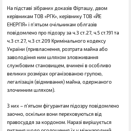
На підставі зібраних доказів Фірташу, двом
керівникам ТОВ «РГК», керівнику ТОВ «ЙЕ
ЕНЕРГІЯ» і п’ятьом очільникам облгазів
повідомлено про підозру за ч.3 ст.27, ч.5 ст.191 та
ч.3 ст.27, ч.3 ст.209 Кримінального кодексу
України (привласнення, розтрата майна або
заволодіння ним шляхом зловживання
службовим становищем, вчинені в особливо
великих розмірах організованою групою,
легалізація (відмивання) майна, одержаного
злочинним шляхом).
З них – п’ятьом фігурантам підозру повідомлено
заочно, оскільки вони переховуються від
правосуддя за кордоном. Наразі вирішується
питання щодо оголошення їх у міжнародний