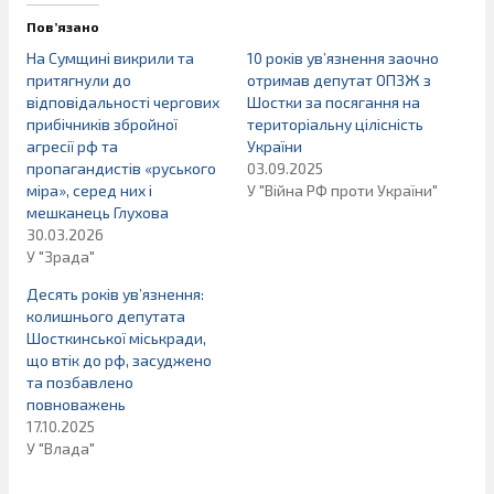
Пов’язано
На Сумщині викрили та
10 років ув’язнення заочно
притягнули до
отримав депутат ОПЗЖ з
відповідальності чергових
Шостки за посягання на
прибічників збройної
територіальну цілісність
агресії рф та
України
пропагандистів «руського
03.09.2025
міра», серед них і
У "Війна РФ проти України"
мешканець Глухова
30.03.2026
У "Зрада"
Десять років ув’язнення:
колишнього депутата
Шосткинської міськради,
що втік до рф, засуджено
та позбавлено
повноважень
17.10.2025
У "Влада"