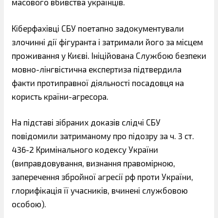
масового вбивства українців.
Кіберфахівці СБУ поетапно задокументували
злочинні дії фігуранта і затримали його за місцем
проживання у Києві. Ініційована Службою безпеки
мовно-лінгвістична експертиза підтвердила
факти протиправної діяльності посадовця на
користь країни-агресора.
На підставі зібраних доказів слідчі СБУ
повідомили затриманому про підозру за ч. 3 ст.
436-2 Кримінального кодексу України
(виправдовування, визнання правомірною,
заперечення збройної агресії рф проти України,
глорифікація її учасників, вчинені службовою
особою).