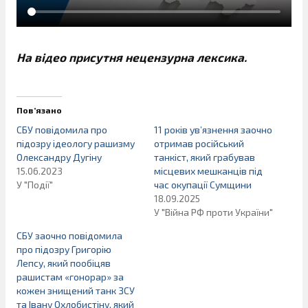
На відео присутня нецензурна лексика.
Пов’язано
СБУ повідомила про
11 років ув’язнення заочно
підозру ідеологу рашизму
отримав російський
Олександру Дугіну
танкіст, який грабував
15.06.2023
місцевих мешканців під
У "Події"
час окупації Сумщини
18.09.2025
У "Війна РФ проти України"
СБУ заочно повідомила
про підозру Григорію
Лепсу, який пообіцяв
рашистам «гонорар» за
кожен знищений танк ЗСУ
та Івану Охлобистіну, який