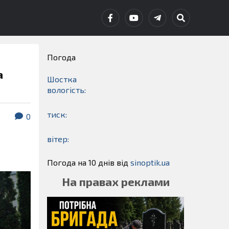
Погода
а
Шостка
вологість:
тиск:
0
вітер:
Погода на 10 днів від
sinoptik.ua
На правах реклами