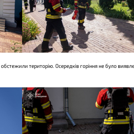
 обстежили територію. Осередків горіння не було виявл