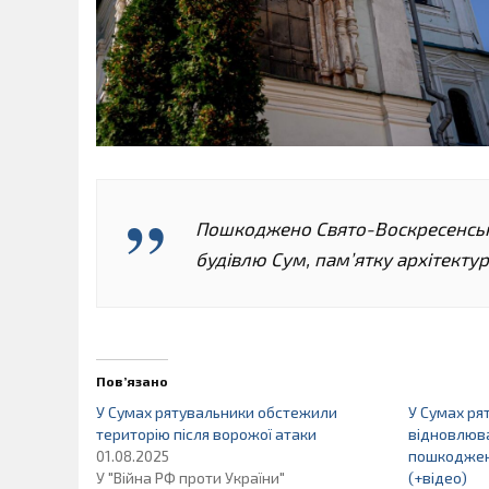
Пошкоджено Свято-Воскресенськ
будівлю Сум, пам’ятку архітекту
Пов’язано
У Сумах рятувальники обстежили
У Сумах р
територію після ворожої атаки
відновлюва
01.08.2025
пошкоджен
У "Війна РФ проти України"
(+відео)