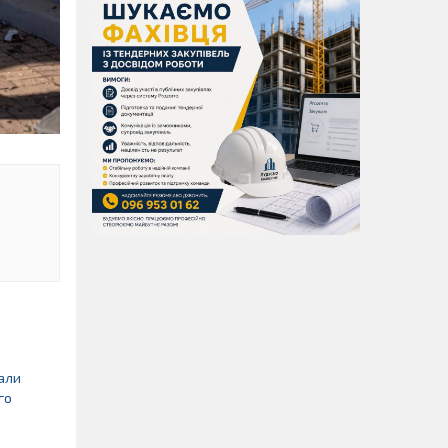
вали
го