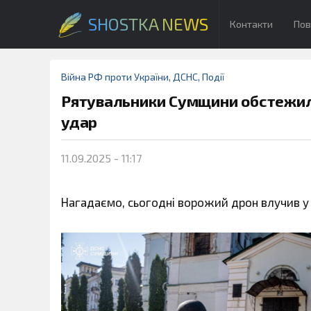
SHOSTKA NEWS
Контакти
Пов
Війна РФ проти України
,
ДСНС
,
Події
Рятувальники Сумщини обстежили 
удар
11.09.2025 - 11:17
Нагадаємо, сьогодні ворожий дрон влучив у 