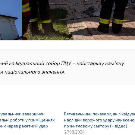
ий кафедральний собор ПЦУ – найстарішу кам’яну
ри національного значення.
ятувальники завершили
Рятувальники показали, як ліквіду
льні роботи у приміщеннях
наслідки ворожого удару нанесено
их через ракетний удар
по житловому сектору (+ відео)
27.08.2024