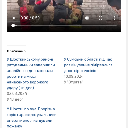
Пов’язано
У Шосткинському районі
У Сумській області під час
рятувальники завершили
розмінування підірвалися
аварійно-відновлювальні
двоє піротехніків
роботи на місці
10.09.2024
нанесеного ворожого
У "Втрата"
удару (+відео)
02.03.2024
У "Відео"
У Шостці по вул. Прорізна
горів гараж: рятувальники
оперативно ліквідували
пожежу