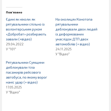
Пов’язано
Єдині як ніколи: як
На околицях Конотопа
рятувальники спільно із
рятувальники
волонтерським рухом
деблокували двох людей
«Добробат» розбирають
із деформованих
завали (+відео)
унаслідок ДТП двох
29.04.2022
автомобілів (+ відео)
У "101"
24.11.2025
У "Відео"
Рятувальники Сумщини
деблокували тіла
пасажирів рейсового
автобуса, по якому ворог
наніс удар (+ відео)
17.05.2025
У "Відео"