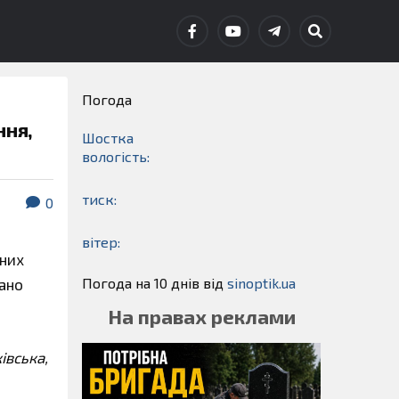
Погода
ння,
Шостка
вологість:
тиск:
0
вітер:
ених
Погода на 10 днів від
sinoptik.ua
вано
На правах реклами
івська,