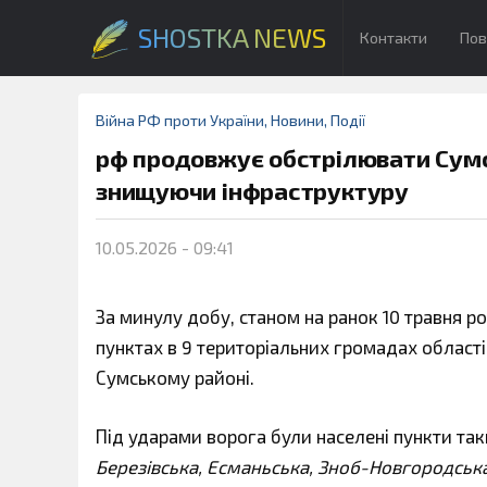
SHOSTKA NEWS
Контакти
Пов
Війна РФ проти України
,
Новини
,
Події
рф продовжує обстрілювати Сумс
знищуючи інфраструктуру
10.05.2026 - 09:41
За минулу добу, станом на ранок 10 травня ро
пунктах в 9 територіальних громадах області
Сумському районі.
Під ударами ворога були населені пункти та
Березівська, Есманьська, Зноб-Новгородська