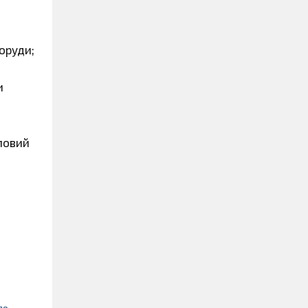
поруди;
и
тловий
по