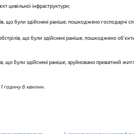
кт цивільної інфраструктури;
ів, що були здійснені раніше, пошкоджено господарчі с
обстрілів, що були здійснені раніше, пошкоджено об’єкт
ів, що були здійснені раніше, зруйновано приватний жи
 1 годину 6 хвилин.
нелюди застосували по
Сьогодні вночі та зранку ворог бив 