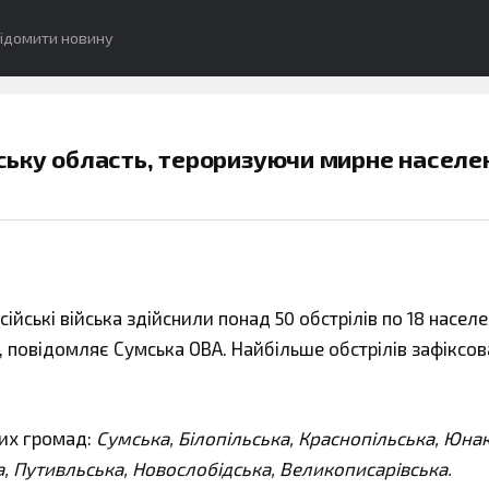
ідомити новину
ьку область, тероризуючи мирне населе
сійські війська здійснили понад 50 обстрілів по 18 насел
, повідомляє Сумська ОВА. Найбільше обстрілів зафіксо
ких громад:
Сумська, Білопільська, Краснопільська, Юнак
, Путивльська, Новослобідська, Великописарівська.