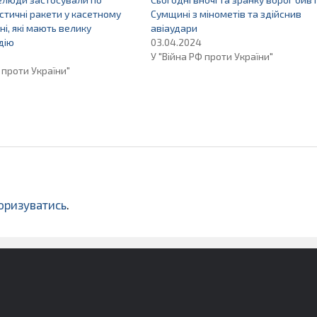
стичні ракети у касетному
Сумщині з мінометів та здійснив
і, які мають велику
авіаудари
дію
03.04.2024
У "Війна РФ проти України"
 проти України"
оризуватись
.