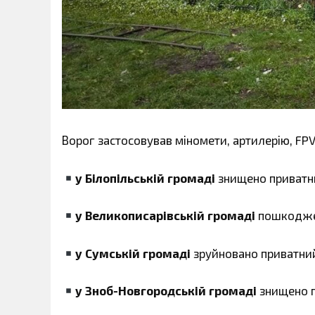
Ворог застосовував міномети, артилерію, FP
у Білопільській громаді
знищено приватн
у Великописарівській громаді
пошкодже
у Сумській громаді
зруйновано приватний
у Зноб-Новгородській громаді
знищено 