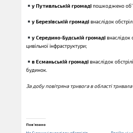
у Путивльській громаді
пошкоджено об’є
у Березівській громаді
внаслідок обстріл
у Середино-Будській громаді
внаслідок 
цивільної інфраструктури;
в Есманьській громаді
внаслідок обстріл
будинок.
За добу повітряна тривога в області тривала
Пов’язано
На Сумщині внаслідок обстрілів
Російські 