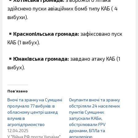
здійснено пуски авіаційних бомб типу КАБ ( 4
вибухи).
Краснопільська громада:
зафіксовано пуск
КАБ (1 вибух).
Юнаківська громада:
завдано атаку КАБ (1
вибух).
Пов’язано
Вночі та зранку на Сумщині
Окупанти вночі та зранку
пролунало 77 вибухів: в
обстріляли 24 населених
обласному центрі шахед
пунктів Сумщини:
влучив в
запускали КАБи,
агропідприємство
обстрілювали FPV
12.04.2025
дронами, БПЛа та
У "Війна РФ проти України"
артилерією