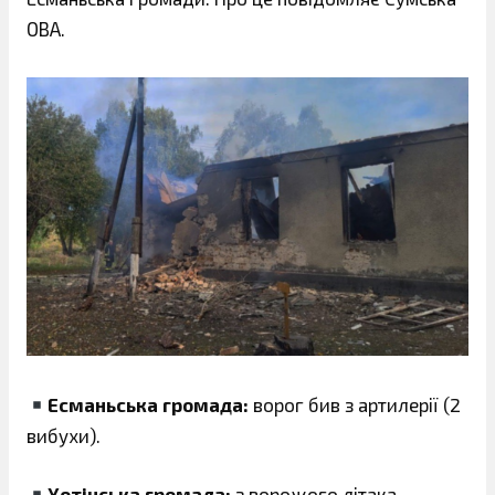
ОВА.
Есманьська громада:
ворог бив з артилерії (2
вибухи).
Хотінська громада:
з ворожого літака