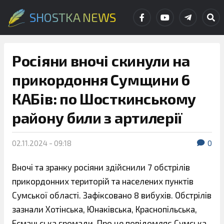
SHOSTKA NEWS
Росіяни вночі скинули на
прикордоння Сумщини 6
КАБів: по Шосткинському
району били з артилерії
02.11.2024 - 09:18
0
Вночі та зранку росіяни здійснили 7 обстрілів
прикордонних територій та населених пунктів
Сумської області. Зафіксовано 8 вибухів. Обстрілів
зазнали Хотінська, Юнаківська, Краснопільська,
Есманьська громади. Про це повідомляє Сумська