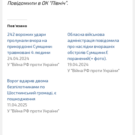
Повідомили в ОК “Північ”
.
Пов’язано
242 ворожих удари
Обласна військова
пролунали вчора на
адміністрація повідомила
прикордонні Сумщини:
про наслідки вчорашніх
травмовані 4 людини
обстрілів Сумщини.Є
24.04.2024
поранений(+ фото).
У "Війна РФ проти України"
19.04.2024
У "Війна РФ проти України"
Ворог вдарив двома
безпілотниками по
Шосткинський громаді, є
пошкодження
11.04.2025
У "Війна РФ проти України"