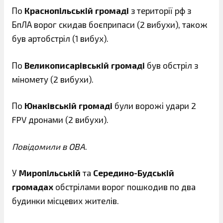
По
Краснопільській громаді
з території рф з
БпЛА ворог скидав боєприпаси (2 вибухи), також
був артобстріл (1 вибух).
По
Великописарівській громаді
був обстріл з
міномету (2 вибухи).
По
Юнаківській громаді
були ворожі удари 2
FPV дронами (2 вибухи).
Повідомили в ОВА
.
У
Миропільській
та
Середино-Будській
громадах
обстрілами ворог пошкодив по два
будинки місцевих жителів.