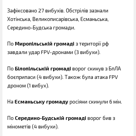
Зафіксовано 27 вибухів. Обстрілів зазнали
Хотінська, Великописарівська, Есманьська,
Середино-Будська громади.
По
Миропільській громаді
з території рф
завдали удар FPV-дронами (3 вибухи).
По
Білопільській громаді
ворог скинув з БпЛА
боєприпаси (4 вибухи). Також була атака FPV
дроном (1 вибух).
На
Есманьську громаду
росіяни скинули 6 мін.
По
Середино-Будській громаді
ворог бив з
мінометів (4 вибухи).