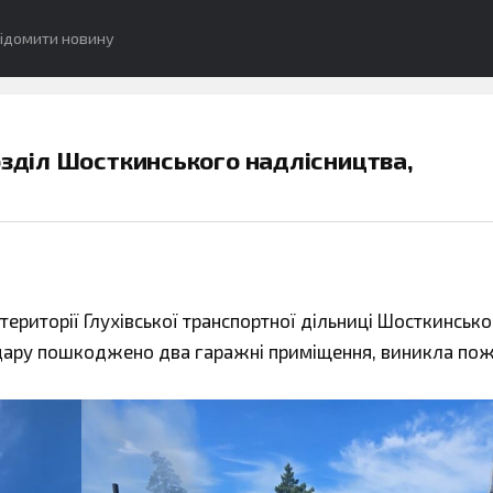
ідомити новину
озділ Шосткинського надлісництва,
території Глухівської транспортної дільниці Шосткинськ
 удару пошкоджено два гаражні приміщення, виникла по