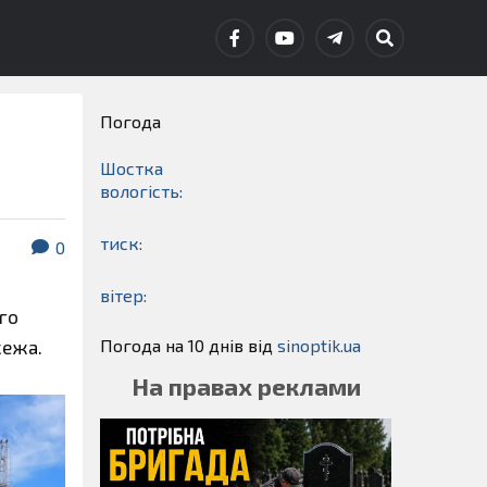
Погода
Шостка
вологість:
тиск:
0
вітер:
ого
Погода на 10 днів від
sinoptik.ua
жежа.
На правах реклами