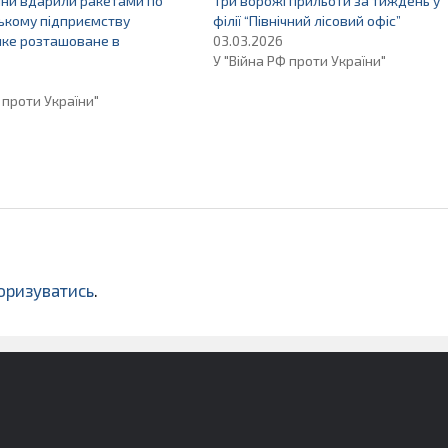
яни вдарили ракетами по
Три ворожі прильоти за тиждень у
ькому підприємству
філії “Північний лісовий офіс”
яке розташоване в
03.03.2026
У "Війна РФ проти України"
 проти України"
оризуватись
.