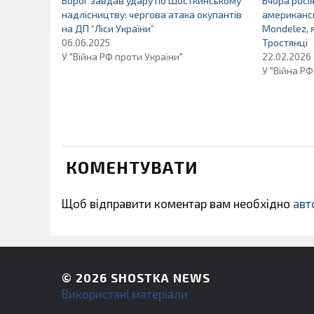
Ворог завдав удару по Шосткинському
Вчора росі
надлісництву: чергова атака окупантів
американс
на ДП “Ліси України”
Mondelez, 
06.06.2025
Тростянці
У "Війна РФ проти України"
22.02.2026
У "Війна РФ
КОМЕНТУВАТИ
Щоб відправити коментар вам необхідно
авт
© 2026
SHOSTKA NEWS
Використані матеріали