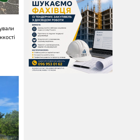
зували
жкості