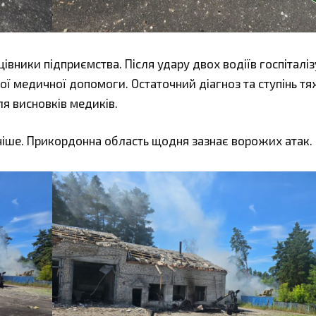
вники підприємства. Після удару двох водіїв госпіталі
ї медичної допомоги. Остаточний діагноз та ступінь тя
я висновків медиків.
ніше. Прикордонна область щодня зазнає ворожих атак.