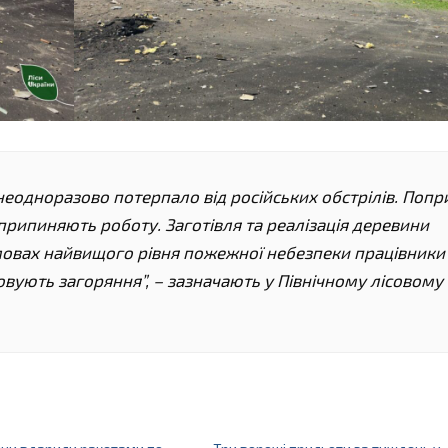
еодноразово потерпало від російських обстрілів. Попр
 припиняють роботу. Заготівля та реалізація деревини
умовах найвищого рівня пожежної небезпеки працівники
овують загоряння”, – зазначають у Північному лісовому