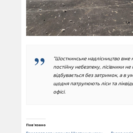
“Шосткинське надлісництво вже н
постійну небезпеку, лісівники не
відбувається без затримок, а в 
щодня патрулюють ліси та ліквід
офісі.
Пов’язано