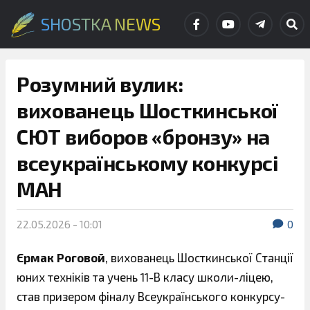
SHOSTKA NEWS
Розумний вулик:
вихованець Шосткинської
СЮТ виборов «бронзу» на
всеукраїнському конкурсі
МАН
22.05.2026 - 10:01
0
Єрмак Роговой
, вихованець Шосткинської Станції
юних техніків та учень 11-В класу школи-ліцею,
став призером фіналу Всеукраїнського конкурсу-