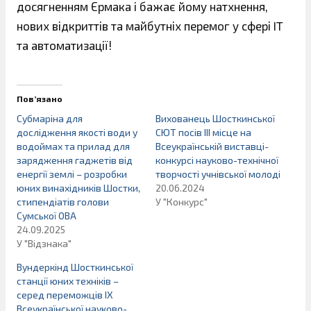
досягненням Єрмака і бажає йому натхнення,
нових відкриттів та майбутніх перемог у сфері IT
та автоматизації!
Пов’язано
Субмаріна для
Вихованець Шосткинської
дослідження якості води у
СЮТ посів ІІІ місце на
водоймах та прилад для
Всеукраїнській виставці-
зарядження гаджетів від
конкурсі науково-технічної
енергії землі – розробки
творчості учнівської молоді
юних винахідників Шостки,
20.06.2024
стипендіатів голови
У "Конкурс"
Сумської ОВА
24.09.2025
У "Відзнака"
Вундеркінд Шосткинської
станції юних техніків –
серед переможців ІХ
Всеукраїнської науково-