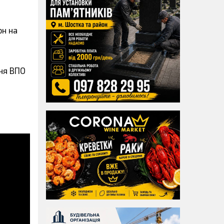
рн на
ння ВПО