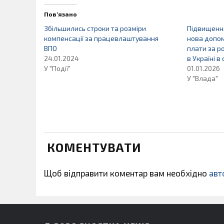
Пов’язано
Збільшились строки та розміри
Підвищення
компенсації за працевлаштування
нова допом
ВПО
плати за ро
24.01.2024
в Україні в 
У "Події"
01.01.2026
У "Влада"
КОМЕНТУВАТИ
Щоб відправити коментар вам необхідно
авт