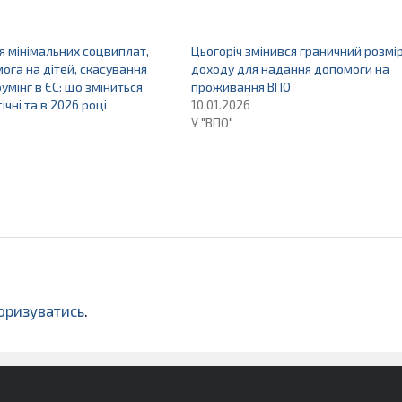
 мінімальних соцвиплат,
Цьогоріч змінився граничний розмі
ога на дітей, скасування
доходу для надання допомоги на
умінг в ЄС: що зміниться
проживання ВПО
січні та в 2026 році
10.01.2026
У "ВПО"
оризуватись
.