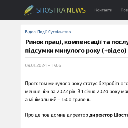
SHOSTKA NEWS
Контакти
Пов
Відео
,
Події
,
Суспільство
Ринок праці, компенсації та посл
підсумки минулого року (+відео)
09.01.2024 - 17:06
Протягом минулого року статус безробітног
менше ніж за 2022 рік. З 1 січня 2024 року 
а мінімальний – 1500 гривень.
Про це повідомив директор
директор Шостк