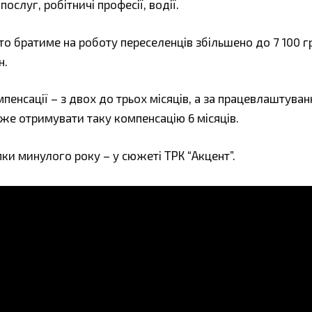
слуг, робітничі професії, водії.
хто братиме на роботу переселенців збільшено до 7 100 г
н.
пенсації – з двох до трьох місяців, а за працевлаштува
оже отримувати таку компенсацію 6 місяців.
мки минулого року – у сюжеті ТРК “Акцент”.