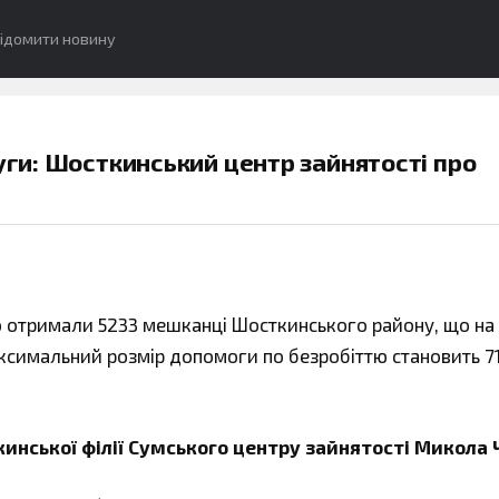
ідомити новину
уги: Шосткинський центр зайнятості про
о отримали 5233 мешканці Шосткинського району, що н
максимальний розмір допомоги по безробіттю становить 71
инської філії Сумського центру зайнятості Микола 