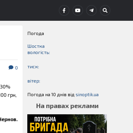
Погода
Шостка
вологість:
тиск:
0
вітер:
а 30%
Погода на 10 днів від
sinoptik.ua
00 грн,
На правах реклами
Чернов.