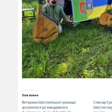
Пов’язано
Ветерани Шосткинської громади
Слюсар Сум
долучилися до мандрівного
Шостки пер