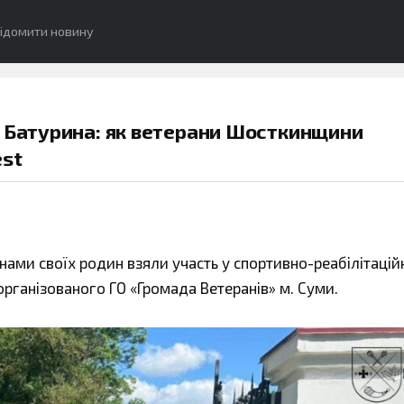
ідомити новину
о Батурина: як ветерани Шосткинщини
est
нами своїх родин взяли участь у спортивно-реабілітаці
рганізованого ГО «Громада Ветеранів» м. Суми.