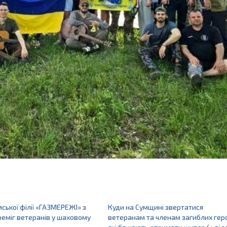
ської філії «ГАЗМЕРЕЖІ» з
Куди на Сумщині звертатися
еміг ветеранів у шаховому
ветеранам та членам загиблих геро