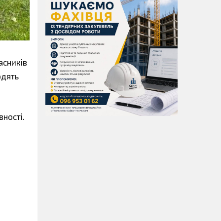
асників
одять
вності.