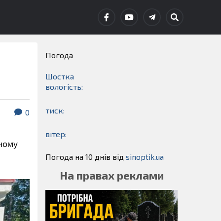
Погода
Шостка
вологість:
тиск:
0
вітер:
йному
Погода на 10 днів від
sinoptik.ua
На правах реклами