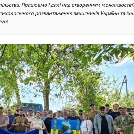
успільства. Працюємо і далі над створенням можливосте
сихологічного розвантаження захисників України та їхн
РВА.