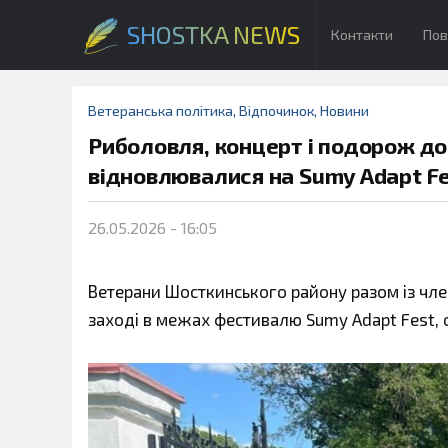
SHOSTKA NEWS
Контакти
Пов
Ветеранська політика
,
Відпочинок
,
Новини
Риболовля, концерт і подорож д
відновлювалися на Sumy Adapt F
26.05.2026 - 16:05
Ветерани Шосткинського району разом із чле
заході в межах фестивалю Sumy Adapt Fest, о