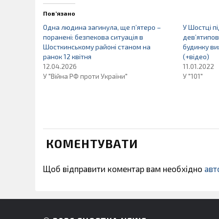
Пов’язано
Одна людина загинула, ще п’ятеро –
У Шостці пі
поранені: безпекова ситуація в
дев’ятипо
Шосткинському районі станом на
будинку ви
ранок 12 квітня
(+відео)
12.04.2026
11.01.2022
У "Війна РФ проти України"
У "101"
КОМЕНТУВАТИ
Щоб відправити коментар вам необхідно
авт