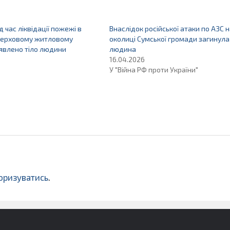
д час ліквідації пожежі в
Внаслідок російської атаки по АЗС 
верховому житловому
околиці Сумської громади загинула
явлено тіло людини
людина
16.04.2026
У "Війна РФ проти України"
оризуватись
.