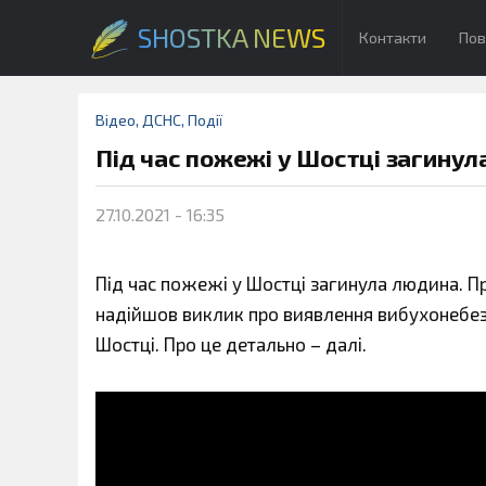
SHOSTKA NEWS
Контакти
Пов
Відео
,
ДСНС
,
Події
Під час пожежі у Шостці загину
27.10.2021 - 16:35
Під час пожежі у Шостці загинула людина. П
надійшов виклик про виявлення вибухонебезп
Шостці. Про це детально – далі.