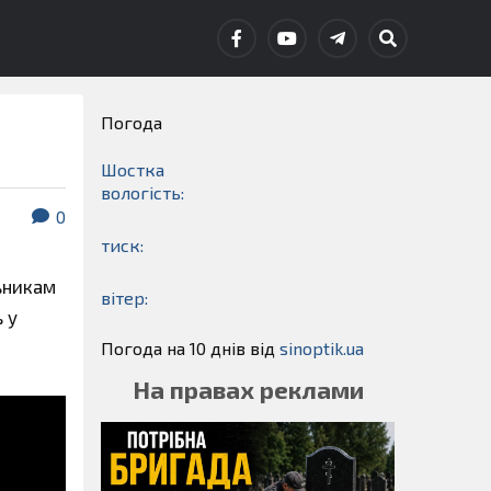
Погода
Шостка
вологість:
0
тиск:
ьникам
вітер:
 у
Погода на 10 днів від
sinoptik.ua
На правах реклами