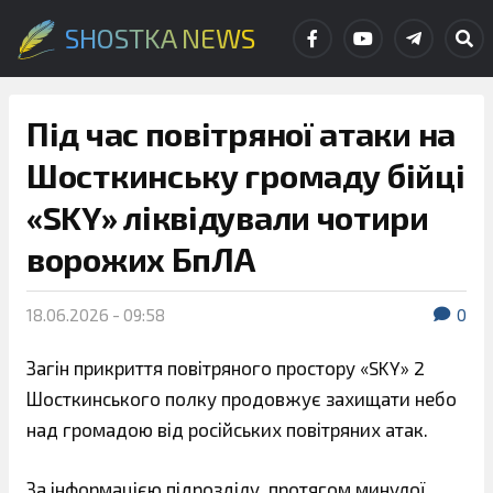
SHOSTKA NEWS
Під час повітряної атаки на
Шосткинську громаду бійці
«SKY» ліквідували чотири
ворожих БпЛА
18.06.2026 - 09:58
0
Загін прикриття повітряного простору «SKY» 2
Шосткинського полку продовжує захищати небо
над громадою від російських повітряних атак.
За інформацією підрозділу, протягом минулої