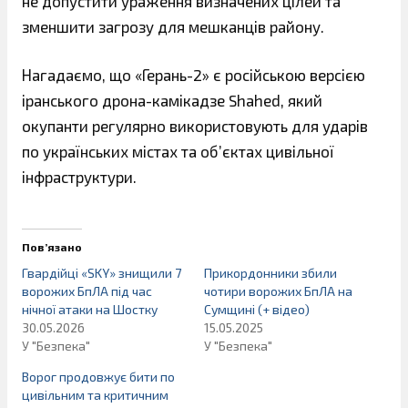
не допустити ураження визначених цілей та
зменшити загрозу для мешканців району.
Нагадаємо, що «Герань-2» є російською версією
іранського дрона-камікадзе Shahed, який
окупанти регулярно використовують для ударів
по українських містах та об’єктах цивільної
інфраструктури.
Пов’язано
Гвардійці «SKY» знищили 7
Прикордонники збили
ворожих БпЛА під час
чотири ворожих БпЛА на
нічної атаки на Шостку
Сумщині (+ відео)
30.05.2026
15.05.2025
У "Безпека"
У "Безпека"
Ворог продовжує бити по
цивільним та критичним