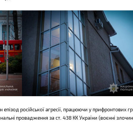
 епізод російської агресії, працюючи у прифронтових г
нальні провадження за ст. 438 КК України (воєнні злочин