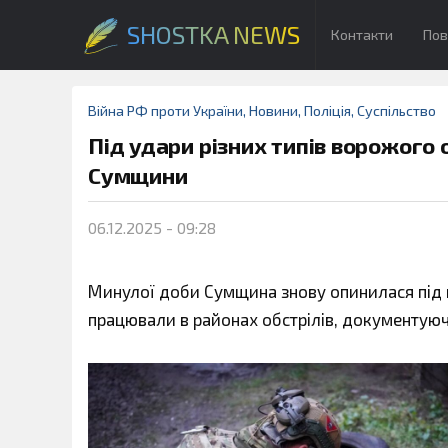
SHOSTKA NEWS
Контакти
Пов
Війна РФ проти України
,
Новини
,
Поліція
,
Суспільство
Під удари різних типів ворожого
Сумщини
06.12.2025 - 09:28
Минулої доби Сумщина знову опинилася під во
працювали в районах обстрілів, документуюч