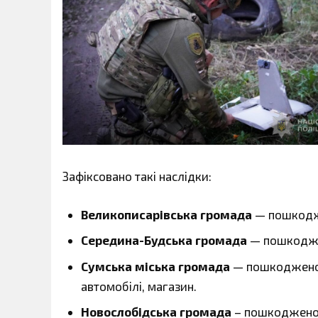
Зафіксовано такі наслідки:
Великописарівська громада
— пошкодже
Середина-Будська громада
— пошкодже
Сумська міська громада
— пошкоджено п
автомобілі, магазин.
Новослобідська громада
– пошкоджено