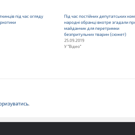
ткинців під час огляду
Під час постійних депутатських комі
аркотики
народні обранці вкотре згадали пр
майданчик для перетримки
безпритульних тварин (сюжет)
25.09.2019
У "Відео"
оризуватись
.