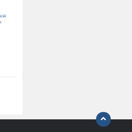
сій
о