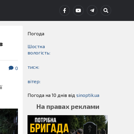
Погода
в
Шостка
вологість:
тиск:
0
вітер:
ї
Погода на 10 днів від
sinoptik.ua
На правах реклами