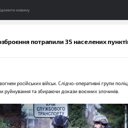
ідомити новину
 озброєння потрапили 35 населених пункті
гнем російських військ. Слідчо-оперативні групи поліці
и руйнування та збираючи докази воєнних злочинів.