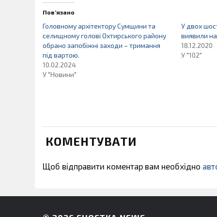
Пов’язано
Головному архітектору Сумщини та
У двох шос
селищному голові Охтирського району
виявили н
обрано запобіжні заходи – тримання
18.12.2020
під вартою.
У "102"
10.02.2024
У "Новини"
КОМЕНТУВАТИ
Щоб відправити коментар вам необхідно
авт