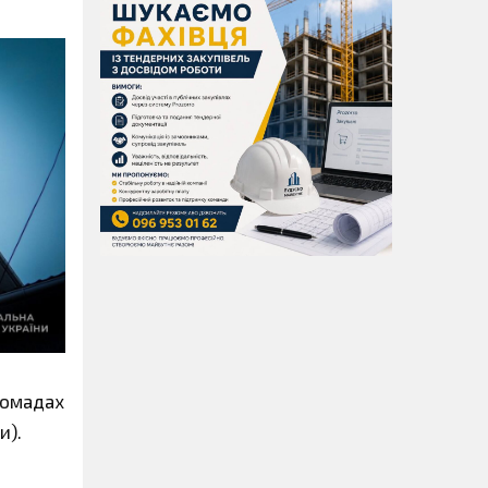
ромадах
и).