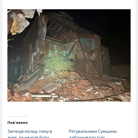
Пов’язано
Загинув місяць тому в
Рятувальники Сумщини
домі, де не мав бути:
деблокували тіло