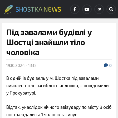
SHOSTKA NEWS
Під завалами будівлі у
Шостці знайшли тіло
чоловіка
19.10.2024 - 13:15
0
В одній із будівель у м. Шостка під завалами
виявлено тіло загиблого чоловіка, – повідомили
у Прокуратурі.
Відтак, унаслідок нічного авіаудару по місту 8 осіб
постраждали та 1 чоловік загинув.