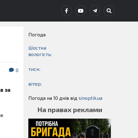
Погода
Шостка
вологість:
тиск:
0
вітер:
в за
Погода на 10 днів від
sinoptik.ua
На правах реклами
ок