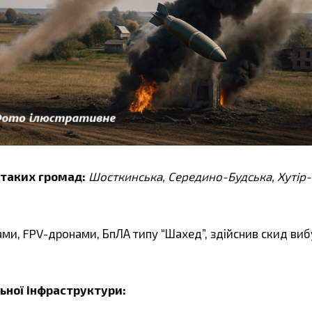
 таких громад:
Шосткинська, Середино-Будська, Хутір-
ми, FPV-дронами, БпЛА типу “Шахед”, здійснив скид ви
ьної інфраструктури: