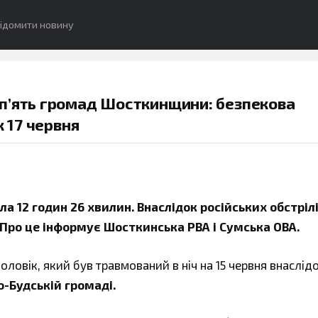
ідомити новину
п’ять громад Шосткинщини: безпекова
к 17 червня
 12 годин 26 хвилин. Внаслідок російських обстрілі
Про це інформує Шосткинська РВА і Сумська ОВА.
ловік, який був травмований в ніч на 15 червня внаслід
-Будській громаді.