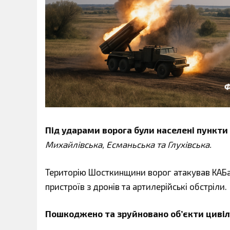
Під ударами ворога були населені пункти
Михайлівська, Есманьська та Глухівська.
Територію Шосткинщини ворог атакував КАБа
пристроїв з дронів та артилерійські обстріли.
Пошкоджено та зруйновано об’єкти цивіл