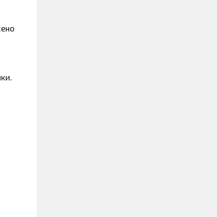
жено
ки.