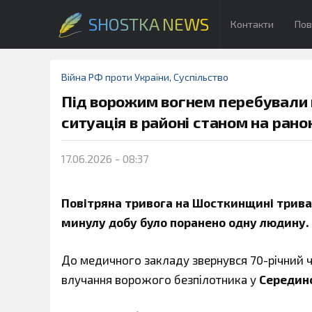
SHOSTKA NEWS
Контакти
Пов
Війна РФ проти України
,
Суспільство
Під ворожим вогнем перебували 
ситуація в районі станом на рано
17.06.2026 - 08:37
Повітряна тривога на Шосткинщині тривала
минулу добу було поранено одну людину. 
До медичного закладу звернувся 70-річний чо
влучання ворожого безпілотника у
Середино