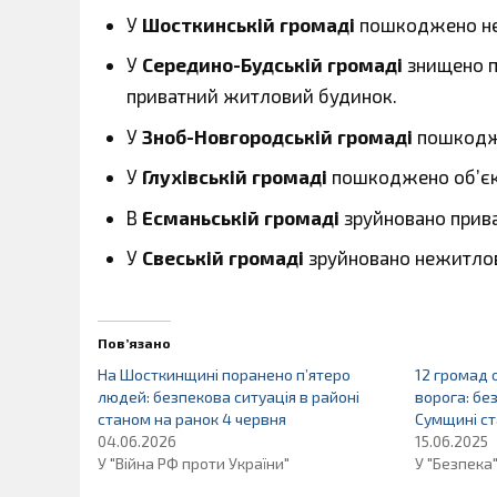
У
Шосткинській громаді
пошкоджено не
У
Середино-Будській громаді
знищено п
приватний житловий будинок.
У
Зноб-Новгородській громаді
пошкодже
У
Глухівській громаді
пошкоджено об’єкт
В
Есманьській громаді
зруйновано прива
У
Свеській громаді
зруйновано нежитлов
Пов’язано
На Шосткинщині поранено п’ятеро
12 громад 
людей: безпекова ситуація в районі
ворога: бе
станом на ранок 4 червня
Сумщині ст
04.06.2026
15.06.2025
У "Війна РФ проти України"
У "Безпека