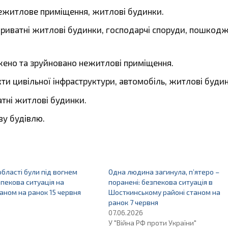
житлове приміщення, житлові будинки.
риватні житлові будинки, господарчі споруди, пошкод
но та зруйновано нежитлові приміщення.
и цивільної інфраструктури, автомобіль, житлові будин
тні житлові будинки.
у будівлю.
області були під вогнем
Одна людина загинула, п’ятеро –
зпекова ситуація на
поранені: безпекова ситуація в
аном на ранок 15 червня
Шосткинському районі станом на
ранок 7 червня
"
07.06.2026
У "Війна РФ проти України"