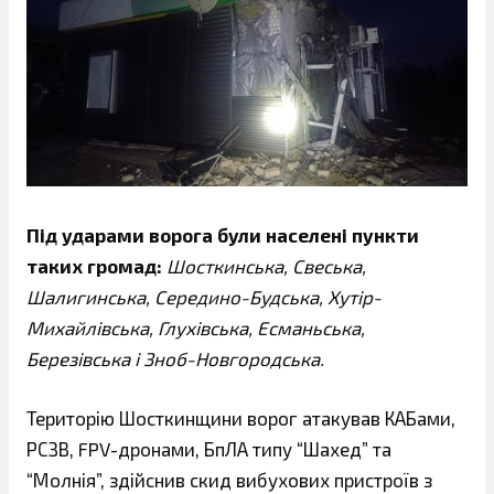
Під ударами ворога були населені пункти
таких громад:
Шосткинська, Свеська,
Шалигинська, Середино-Будська, Хутір-
Михайлівська, Глухівська, Есманьська,
Березівська і Зноб-Новгородська.
Територію Шосткинщини ворог атакував КАБами,
РСЗВ, FPV-дронами, БпЛА типу “Шахед” та
“Молнія”, здійснив скид вибухових пристроїв з