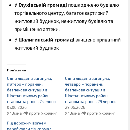
У
Глухівській громаді
пошкоджено будівлю
торгівельного центру, багатоквартирний
житловий будинок, нежитлову будівлю та
приміщення аптеки.
У
Шалигинській громаді
знищено приватний
житловий будинок
Пов’язано
Одна людина загинула,
Одна людина загинула,
п’ятеро – поранені:
четверо – поранені:
безпекова ситуація в
безпекова ситуація в
Шосткинському районі
Шосткинському районі
станом на ранок 7 червня
станом на ранок 29 червня
07.06.2026
29.06.2026
У "Війна РФ проти України"
У "Війна РФ проти України"
Під ворожим вогнем
перебували сім громад