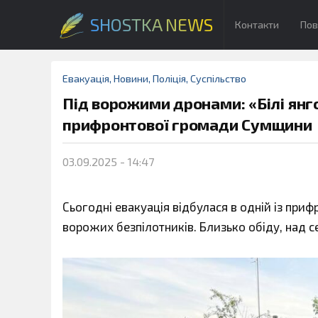
SHOSTKA NEWS
Контакти
Пов
Евакуація
,
Новини
,
Поліція
,
Суспільство
Під ворожими дронами: «Білі янго
прифронтової громади Сумщини
03.09.2025 - 14:47
Сьогодні евакуація відбулася в одній із пр
ворожих безпілотників. Близько обіду, над 