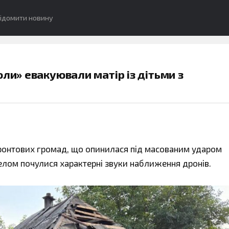
ідомити новину
ли» евакуювали матір із дітьми з
ифронтових громад, що опинилася під масованим ударом
селом почулися характерні звуки наближення дронів.