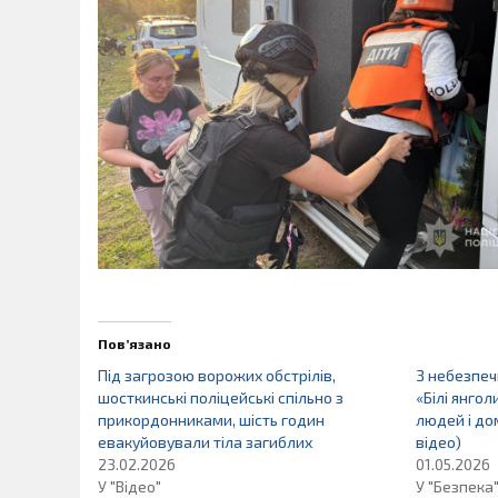
Пов’язано
Під загрозою ворожих обстрілів,
З небезпеч
шосткинські поліцейські спільно з
«Білі янго
прикордонниками, шість годин
людей і до
евакуйовували тіла загиблих
відео)
23.02.2026
01.05.2026
У "Відео"
У "Безпека