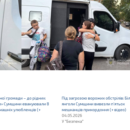
ної громади – до рідних:
Під загрозою ворожих обстрілів: Біл
ли» Сумщини евакуювали 8
янголи Сумщини вивезли п’ятьох
машніх улюбленців (+
мешканців прикордоння (+ відео)
04.05.2026
У "Безпека"
"