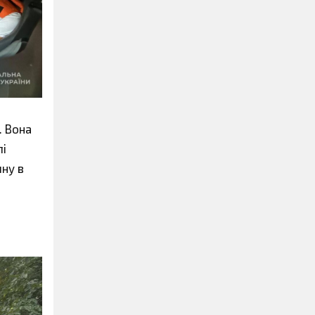
. Вона
лі
ну в