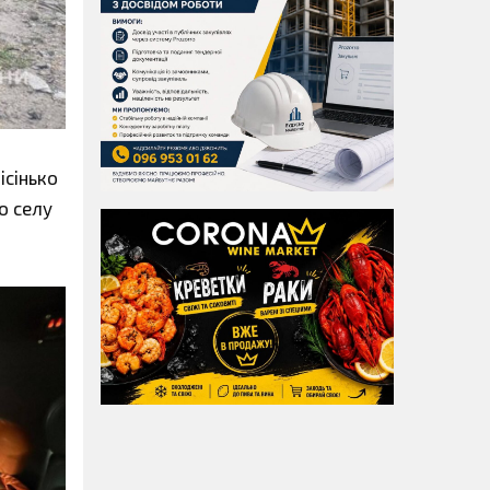
ісінько
о селу