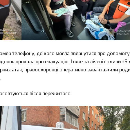
номер телефону, до кого могла звернутися про допомогу
оння прохала про евакуацію. І вже за лічені години «Бі
орних атак, правоохоронці оперативно завантажили роди
.
о оговтуються після пережитого.