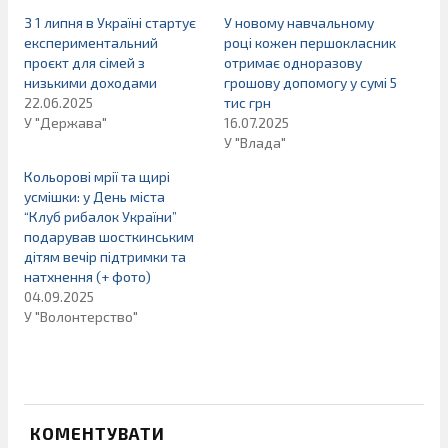
З 1 липня в Україні стартує
У новому навчальному
експериментальний
році кожен першокласник
проєкт для сімей з
отримає одноразову
низькими доходами
грошову допомогу у сумі 5
22.06.2025
тис грн
У "Держава"
16.07.2025
У "Влада"
Кольорові мрії та щирі
усмішки: у День міста
“Клуб рибалок України”
подарував шосткинським
дітям вечір підтримки та
натхнення (+ фото)
04.09.2025
У "Волонтерство"
КОМЕНТУВАТИ