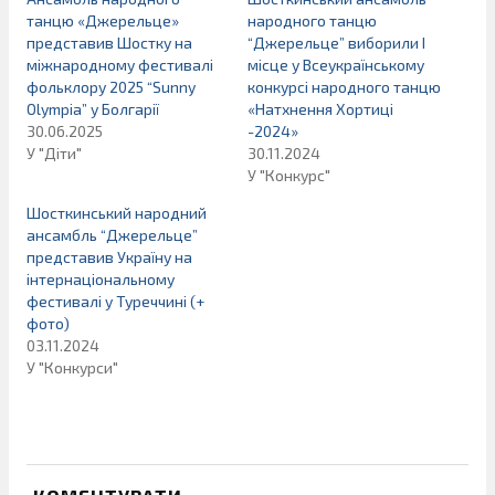
танцю «Джерельце»
народного танцю
представив Шостку на
“Джерельце” виборили І
міжнародному фестивалі
місце у Всеукраїнському
фольклору 2025 “Sunny
конкурсі народного танцю
Olympia” у Болгарії
«Натхнення Хортиці
30.06.2025
-2024»
У "Діти"
30.11.2024
У "Конкурс"
Шосткинський народний
ансамбль “Джерельце”
представив Україну на
інтернаціональному
фестивалі у Туреччині (+
фото)
03.11.2024
У "Конкурси"