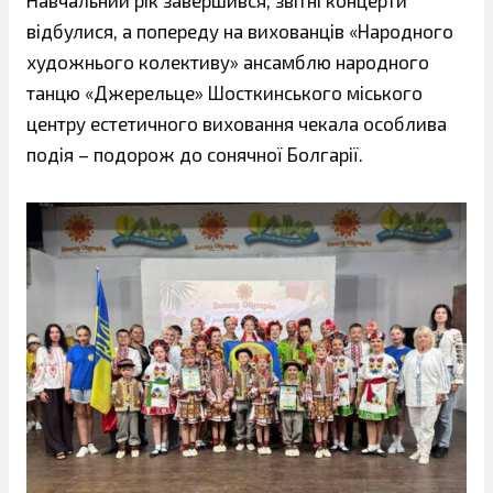
Навчальний рік завершився, звітні концерти
відбулися, а попереду на вихованців «Народного
художнього колективу» ансамблю народного
танцю «Джерельце» Шосткинського міського
центру естетичного виховання чекала особлива
подія – подорож до сонячної Болгарії.