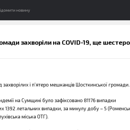
ідомити новину
омади захворіли на COVID-19, ще шестеро
ед захворілих і п’ятеро мешканців Шосткинської громади.
андемії на Сумщині було зафіксовано 81176 випадки
их 1392 летальних випадки, за минулу добу – 5 (Роменсь
лухівська міська ОТГ).