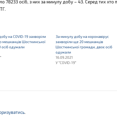
ло 78233 осіб, з них за минулу добу – 43. Серед тих хто
ТГ.
добу на COVID-19 захворіли
За минулу добу на коронавірус
о мешканців Шосткинської
захворіли ще 20 мешканців
0 осіб одужали
Шосткинської громади, двоє осіб
одужали
"
16.09.2021
У "COVID-19"
оризуватись
.