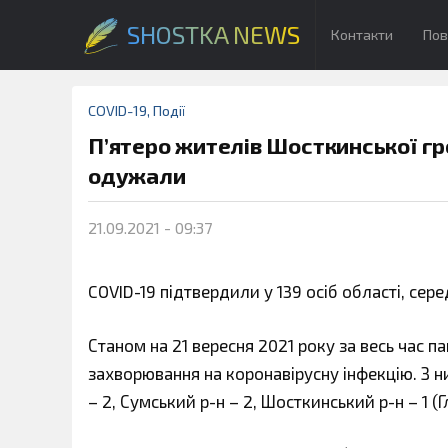
SHOSTKA NEWS
Контакти
Пов
COVID-19
,
Події
П’ятеро жителів Шосткинської гр
одужали
21.09.2021 - 09:37
COVID-19 підтвердили у 139 осіб області, сер
Станом на 21 вересня 2021 року за весь час п
захворювання на коронавірусну інфекцію. З н
– 2, Сумський р-н – 2, Шосткинський р-н – 1 (Г