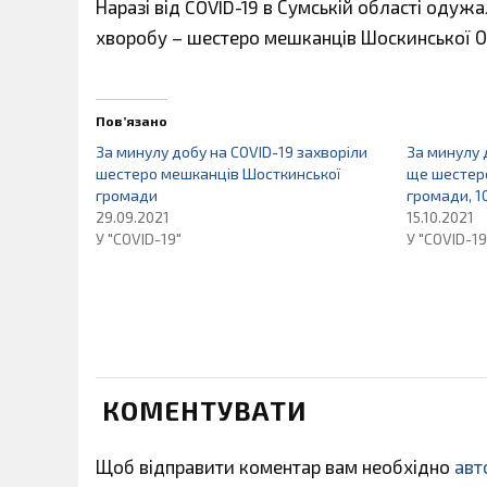
Наразі від COVID-19 в Сумській області одужа
хворобу – шестеро мешканців Шоскинської О
Пов’язано
За минулу добу на COVID-19 захворіли
За минулу 
шестеро мешканців Шосткинської
ще шестер
громади
громади, 1
29.09.2021
15.10.2021
У "COVID-19"
У "COVID-19
КОМЕНТУВАТИ
Щоб відправити коментар вам необхідно
авт