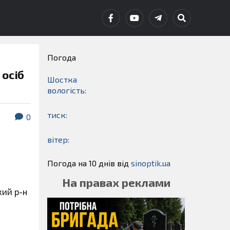
Погода
 осіб
Шостка
вологість:
тиск:
0
вітер:
Погода на 10 днів від
sinoptik.ua
На правах реклами
кий р-н