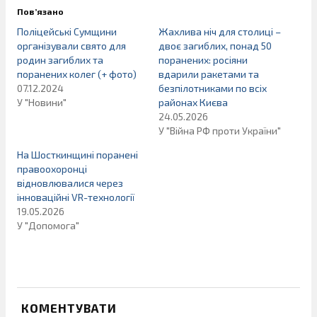
Пов’язано
Поліцейські Сумщини
Жахлива ніч для столиці –
організували свято для
двоє загиблих, понад 50
родин загиблих та
поранених: росіяни
поранених колег (+ фото)
вдарили ракетами та
07.12.2024
безпілотниками по всіх
У "Новини"
районах Києва
24.05.2026
У "Війна РФ проти України"
На Шосткинщині поранені
правоохоронці
відновлювалися через
інноваційні VR-технології
19.05.2026
У "Допомога"
КОМЕНТУВАТИ