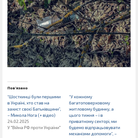
Пов’язано
“Шосткинці були першими
“У кожному
в Україні, хто став на
багатоповерховому
захист своєї Батьківщини”,
житловому будинку, а
– Микола Нога (+ відео)
цього тижня – і в
24.02.2025
приватному секторі, ми
У "Війна РФ проти України"
будемо відпрацьовувати
механізми допомоги”, –