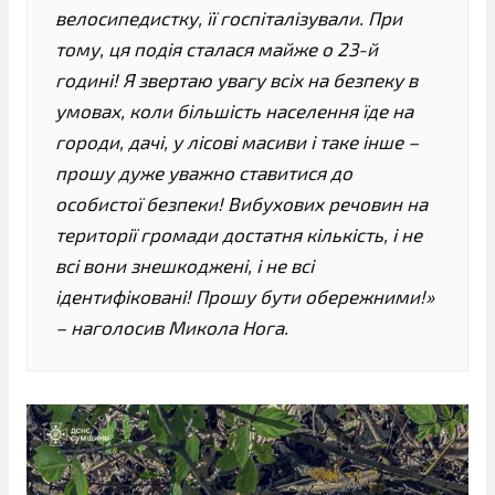
велосипедистку, її госпіталізували. При
тому, ця подія сталася майже о 23-й
годині! Я звертаю увагу всіх на безпеку в
умовах, коли більшість населення їде на
городи, дачі, у лісові масиви і таке інше –
прошу дуже уважно ставитися до
особистої безпеки! Вибухових речовин на
території громади достатня кількість, і не
всі вони знешкоджені, і не всі
ідентифіковані! Прошу бути обережними!»
– наголосив Микола Нога.