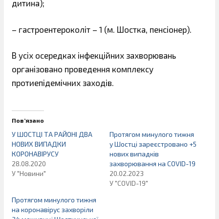
дитина);
– гастроентероколіт – 1 (м. Шостка, пенсіонер).
В усіх осередках інфекційних захворювань
організовано проведення комплексу
протиепідемічних заходів.
Пов’язано
У ШОСТЦІ ТА РАЙОНІ ДВА
Протягом минулого тижня
НОВИХ ВИПАДКИ
у Шостці зареєстровано +5
КОРОНАВІРУСУ
нових випадків
28.08.2020
захворювання на COVID-19
У "Новини"
20.02.2023
У "COVID-19"
Протягом минулого тижня
на коронавірус захворіли