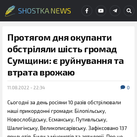
SHOSTKA NEWS
Протягом дня окупанти
обстріляли шість громад
Сумщини: є руйнування та
втрата врожаю
11.08.2022 - 22:34
0
Сьогодні за день росіяни 10 разів обстрілювали
наші прикордонні громади: Білопільську,
Новослобідську, Есманську, Путивльську,
Шалигінську, Великописарівську. Зафіксовано 137
прильотів. Били з мінометів та артилерії. Про це