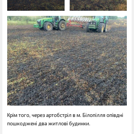
Крім того, через артобстріл в м. Білопілля опівдні
пошкоджені два житлові будинки.