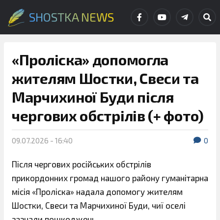
SHOSTKA NEWS
«Проліска» допомогла
жителям Шостки, Свеси та
Марчихиної Буди після
чергових обстрілів (+ фото)
09.07.2026 - 16:40
0
Після чергових російських обстрілів
прикордонних громад нашого району гуманітарна
місія «Проліска» надала допомогу жителям
Шостки, Свеси та Марчихиної Буди, чиї оселі
зазнали пошкоджень.