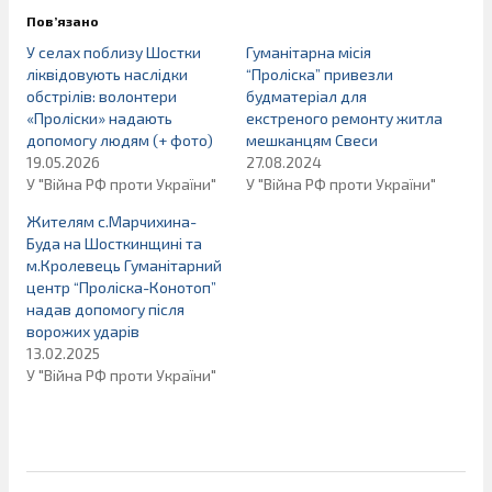
Пов’язано
У селах поблизу Шостки
Гуманітарна місія
ліквідовують наслідки
“Проліска” привезли
обстрілів: волонтери
будматеріал для
«Проліски» надають
екстреного ремонту житла
допомогу людям (+ фото)
мешканцям Свеси
19.05.2026
27.08.2024
У "Війна РФ проти України"
У "Війна РФ проти України"
Жителям с.Марчихина-
Буда на Шосткинщині та
м.Кролевець Гуманітарний
центр “Проліска-Конотоп”
надав допомогу після
ворожих ударів
13.02.2025
У "Війна РФ проти України"