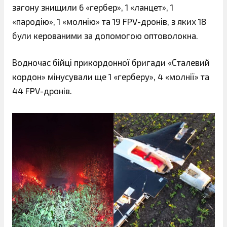
загону знищили 6 «гербер», 1 «ланцет», 1
«пародію», 1 «молнію» та 19 FPV-дронів, з яких 18
були керованими за допомогою оптоволокна.
Водночас бійці прикордонної бригади «Сталевий
кордон» мінусували ще 1 «герберу», 4 «молнії» та
44 FPV-дронів.