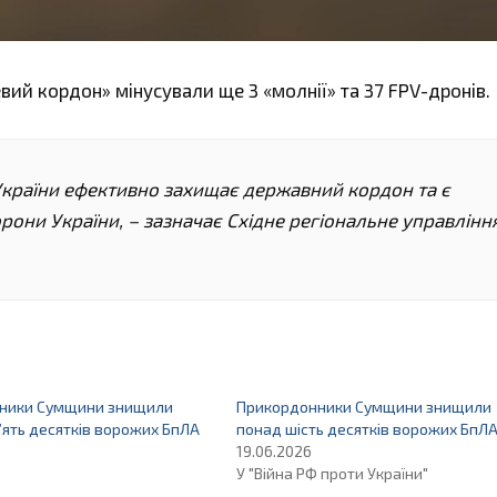
ий кордон» мінусували ще 3 «молнії» та 37 FPV-дронів.
країни ефективно захищає державний кордон та є
они України, – зазначає Східне регіональне управлінн
ники Сумщини знищили
Прикордонники Сумщини знищили
ять десятків ворожих БпЛА
понад шість десятків ворожих БпЛ
19.06.2026
"
У "Війна РФ проти України"