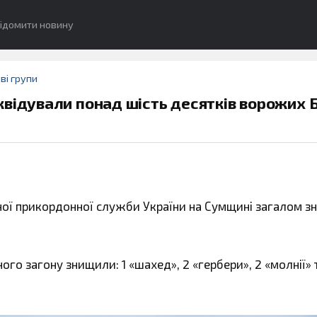
ідомити новину
ві групи
квідували понад шість десятків ворожих 
ої прикордонної служби України на Сумщині загалом 
ого загону знищили: 1 «шахед», 2 «гербери», 2 «молнії» т