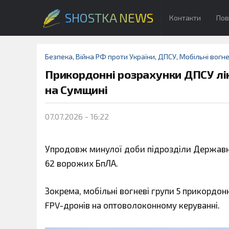
SHOSTKA NEWS
Контакти
Пов
Безпека
,
Війна РФ проти України
,
ДПСУ
,
Мобільні вогне
Прикордонні розрахунки ДПСУ лі
на Сумщині
07.07.2026 - 16:22
Упродовж минулої доби підрозділи Державн
62 ворожих БпЛА.
Зокрема, мобільні вогневі групи 5 прикордонн
FPV-дронів на оптоволоконному керуванні.