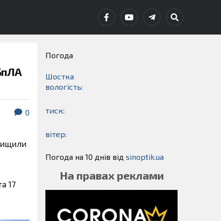
Погода
БпЛА
Шостка
вологість:
тиск:
0
вітер:
знищили
Погода на 10 днів від
sinoptik.ua
На правах реклами
а 17