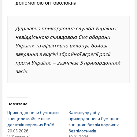
допомогою оптоволокна.
Державна прикордонна служба України є
невіддільною складовою Сил оборони
України та ефективно виконує бойові
завдання з відсічі збройної агресії росії
проти України, – зазначає 5 прикордонний
загін.
Пов’язано
Прикордонники Сумщини
За минулу добу
знищили майже вісім
прикордонники Сумщини
десятків ворожих БпЛА
знищили безліч ворожих
20.05.2026
безпілотників
У "Безпека"
19.01.2026