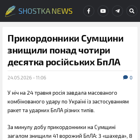
SHOSTKA NEWS
Прикордонники Сумщини
знищили понад чотири
десятка російських БпЛА
24.05.2026 - 11:06
0
У ніч на 24 травня росія завдала масованого
комбінованого удару по Україні із застосуванням
ракет та ударних БпЛА різних типів.
За минулу добу прикордонники на Сумщині
загалом знищили 41 ворожий БпЛА: 3 «шахеда», 8