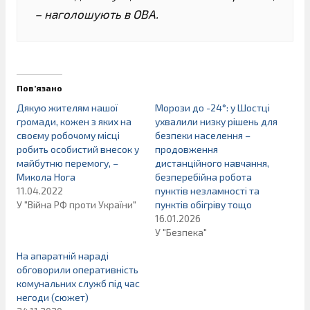
– наголошують в ОВА.
Пов’язано
Дякую жителям нашої
Морози до -24°: у Шостці
громади, кожен з яких на
ухвалили низку рішень для
своєму робочому місці
безпеки населення –
робить особистий внесок у
продовження
майбутню перемогу, –
дистанційного навчання,
Микола Нога
безперебійна робота
11.04.2022
пунктів незламності та
У "Війна РФ проти України"
пунктів обігріву тощо
16.01.2026
У "Безпека"
На апаратній нараді
обговорили оперативність
комунальних служб під час
негоди (сюжет)