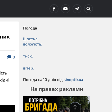
Погода
нних
Шостка
вологість:
тиск:
0
вітер:
ість
Погода на 10 днів від
sinoptik.ua
хідні
На правах реклами