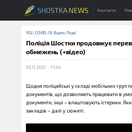
SHOSTKA NEWS
Контакти
Пов
102
,
COVID-19
,
Відео
,
Події
Поліція Шостки продовжує пере
обмежень (+відео)
05.11.2021 - 17:34
Щодня поліцейські у складі мобільних груп 
документів, що дозволяють працювати в умов
документи, інші – влаштовують істерики. Як
закладів – далі у сюжеті.