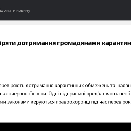
ідомити новину
віряти дотримання громадянами каранти
перевіряють дотримання карантинних обмежень та наявн
ах «червоної» зони. Одні підприємці пред’являють необ
ими законами керуються правоохоронці під час перевірок