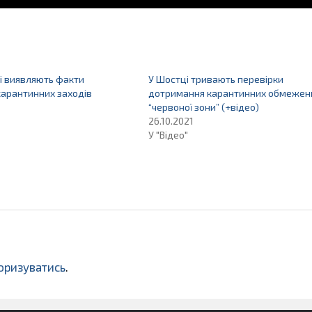
і виявляють факти
У Шостці тривають перевірки
карантинних заходів
дотримання карантинних обмежен
“червоної зони” (+відео)
26.10.2021
У "Відео"
оризуватись
.