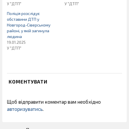
У "ДТП"
У "ДТП"
Поліція розслідує
обставини ДТП у
Новгород-Сіверському
районі, у якій загинула
людина
19.01.2025
У "ДТП"
КОМЕНТУВАТИ
Щоб відправити коментар вам необхідно
авторизуватись
.