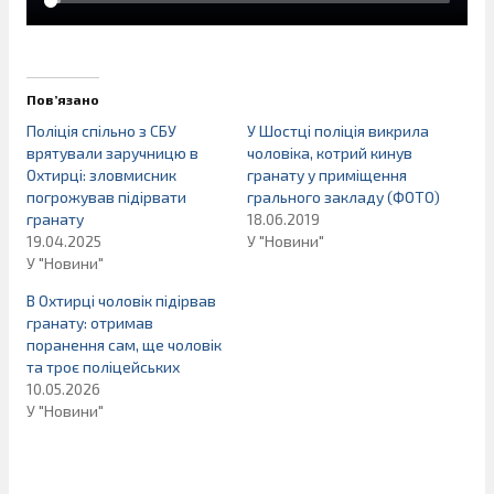
Пов’язано
Поліція спільно з СБУ
У Шостці поліція викрила
врятували заручницю в
чоловіка, котрий кинув
Охтирці: зловмисник
гранату у приміщення
погрожував підірвати
грального закладу (ФОТО)
гранату
18.06.2019
19.04.2025
У "Новини"
У "Новини"
В Охтирці чоловік підірвав
гранату: отримав
поранення сам, ще чоловік
та троє поліцейських
10.05.2026
У "Новини"