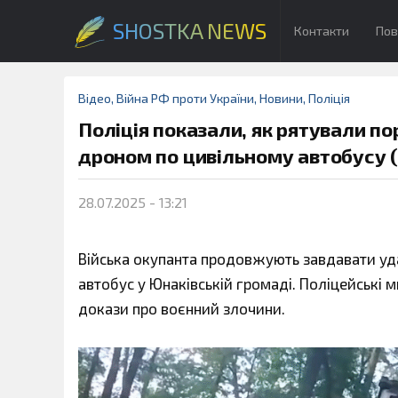
SHOSTKA NEWS
Контакти
Пов
Відео
,
Війна РФ проти України
,
Новини
,
Поліція
Поліція показали, як рятували п
дроном по цивільному автобусу (
28.07.2025 - 13:21
Війська окупанта продовжують завдавати уд
автобус у Юнаківській громаді. Поліцейські м
докази про воєнний злочини.