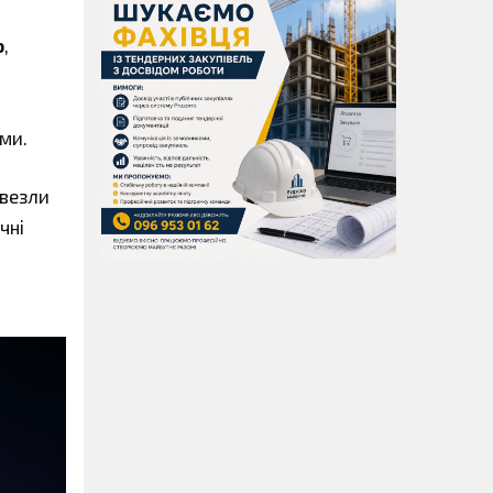
ю
,
ми.
ивезли
чні