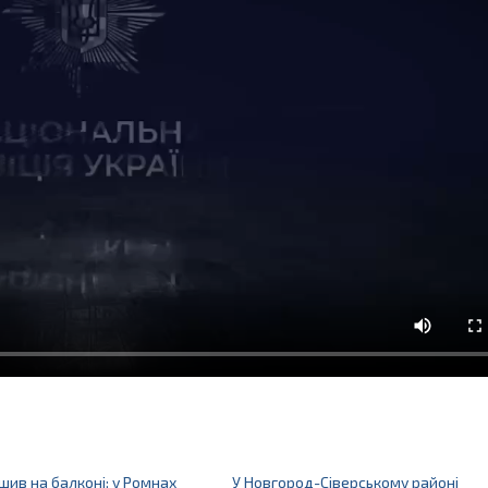
ишив на балконі: у Ромнах
У Новгород-Сіверському районі