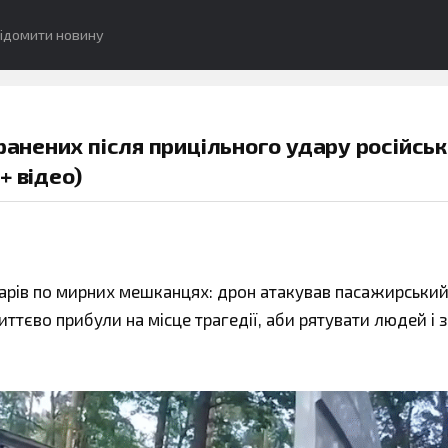
ідомити новину
оранених після прицільного удару російсь
+ відео)
арів по мирних мешканцях: дрон атакував пасажирськи
иттєво прибули на місце трагедії, аби рятувати людей і 