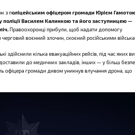
ж з п
оліцейським офіцером громади Юрієм Гамото
у поліції Василем Калинкою та його заступницею —
ліч.
Правоохоронці прибули, щоб надати допомогу
черговий воєнний злочин, скоєний російськими війська
і здійснили кілька евакуаційних рейсів, під час яких в
доставили до медичних закладів, інших — у більш безпе
іль офіцера громади дивом уникнув влучання дрона, що