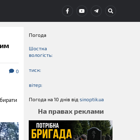
Погода
ким
Шостка
вологість:
тиск:
0
вітер:
й
Погода на 10 днів від
sinoptik.ua
збирати
На правах реклами