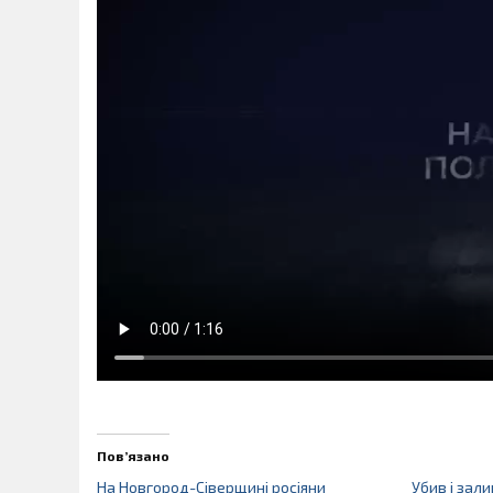
Пов’язано
На Новгород-Сіверщині росіяни
Убив і зал