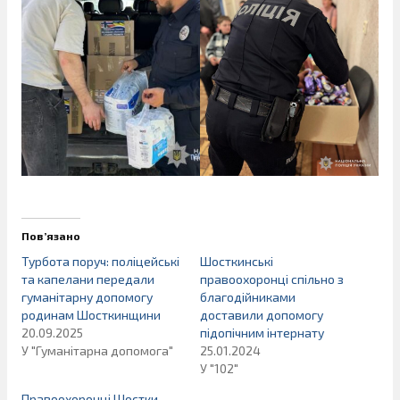
Пов’язано
Турбота поруч: поліцейські
Шосткинські
та капелани передали
правоохоронці спільно з
гуманітарну допомогу
благодійниками
родинам Шосткинщини
доставили допомогу
20.09.2025
підопічним інтернату
У "Гуманітарна допомога"
25.01.2024
У "102"
Правоохоронці Шостки