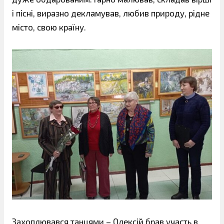
і пісні, виразно декламував, любив природу, рідне
місто, свою країну.
Захоплювався танцями – Олексій брав участь в