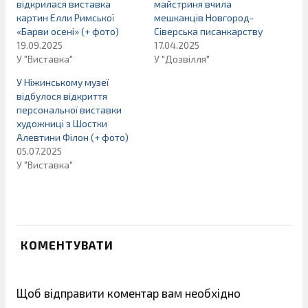
відкрилася виставка
майстриня вчила
картин Елли Римської
мешканців Новгород-
«Барви осені» (+ фото)
Сіверська писанкарству
19.09.2025
17.04.2025
У "Виставка"
У "Дозвілля"
У Ніжинському музеї
відбулося відкриття
персональної виставки
художниці з Шостки
Алевтини Філон (+ фото)
05.07.2025
У "Виставка"
КОМЕНТУВАТИ
Щоб відправити коментар вам необхідно