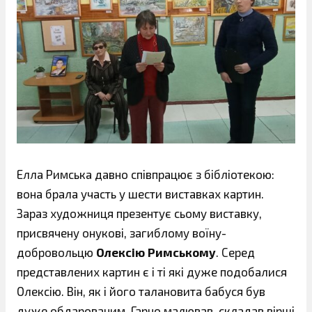
Елла Римська давно співпрацює з бібліотекою:
вона брала участь у шести виставках картин.
Зараз художниця презентує сьому виставку,
присвячену онукові, загиблому воїну-
добровольцю
Олексію Римському
. Серед
представлених картин є і ті які дуже подобалися
Олексію. Він, як і його талановита бабуся був
дуже обдарованим. Гарно малював, складав вірші