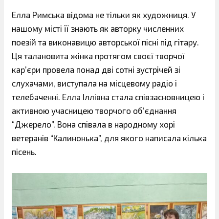
Елла Римська відома не тільки як художниця. У
нашому місті її знають як авторку численних
поезій та виконавицю авторської пісні під гітару.
Ця талановита жінка протягом своєї творчої
кар’єри провела понад дві сотні зустрічей зі
слухачами, виступала на місцевому радіо і
телебаченні. Елла Іллівна стала співзасновницею і
активною учасницею творчого об’єднання
“Джерело”. Вона співала в народному хорі
ветеранів “Калинонька”, для якого написала кілька
пісень.