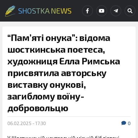
SHOSTKA NEWS
“Пам’яті онука”: відома
шосткинська поетеса,
художниця Елла Римська
присвятила авторську
виставку онукові,
загиблому воїну-
добровольцю
06.02.2025 - 17:30
0