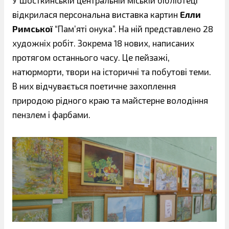
У Шосткинській центральній міській бібліотеці
відкрилася персональна виставка картин
Елли
Римської
“Пам’яті онука”. На ній представлено 28
художніх робіт. Зокрема 18 нових, написаних
протягом останнього часу. Це пейзажі,
натюрморти, твори на історичні та побутові теми.
В них відчувається поетичне захоплення
природою рідного краю та майстерне володіння
пензлем і фарбами.