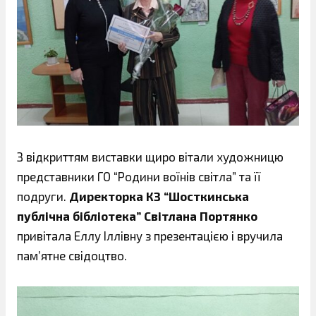
З відкриттям виставки щиро вітали художницю
представники ГО “Родини воїнів світла” та її
подруги.
Директорка КЗ “Шосткинська
публічна бібліотека” Світлана Портянко
привітала Еллу Іллівну з презентацією і вручила
пам’ятне свідоцтво.