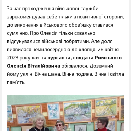
За час проходження військової служби
зарекомендував себе тільки з позитивної сторони,
до виконання військового обов’язку ставився
сумлінно. Про Олексія тільки схвально
відгукувалися військові побратими. Але доля
виявилася немилосердною до хлопця. 28 квітня
2023 року життя
курсанта, солдата Римського
Олексія Віталійовича
обірвалося. Доземний
йому уклін! Вічна шана. Вічна подяка. Вічна і світла
пам’ять.