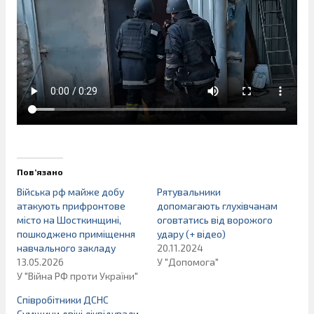
Пов’язано
Війська рф майже добу
Рятувальники
атакують прифронтове
допомагають глухівчанам
місто на Шосткинщині,
оговтатись від ворожого
пошкоджено приміщення
удару (+ відео)
навчального закладу
20.11.2024
13.05.2026
У "Допомога"
У "Війна РФ проти України"
Співробітники ДСНС
Сумщини двічі ліквідували