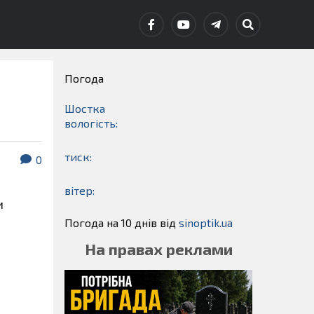
Погода
Шостка
вологість:
тиск:
0
вітер:
и
Погода на 10 днів від
sinoptik.ua
На правах реклами