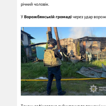
річний чоловік.
У
Ворожбянській громаді
через удар ворож
Також зафіксовано руйнування та пожежі у н