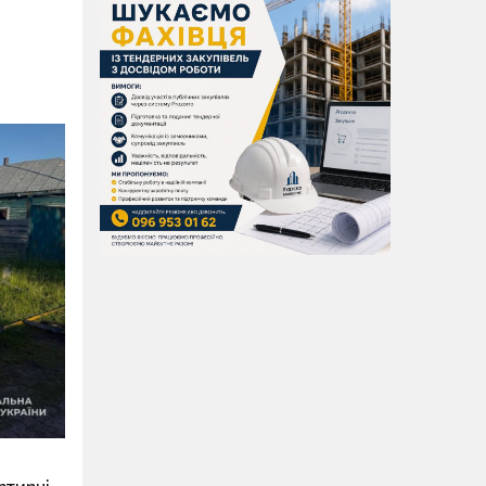
ртирні