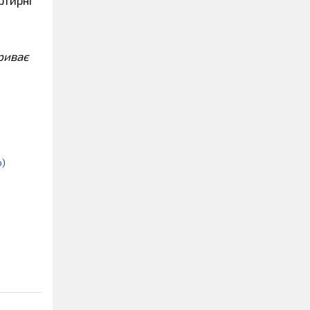
Триває
о)