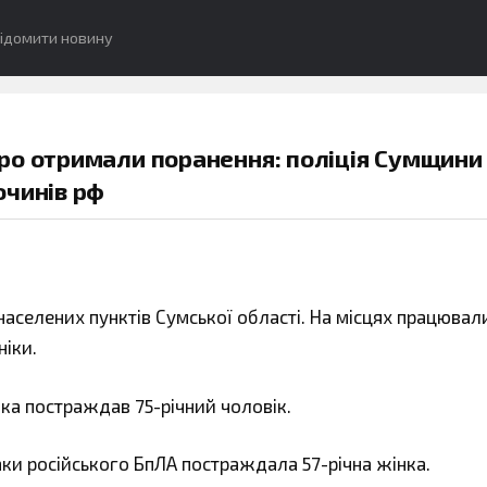
ідомити новину
ро отримали поранення: поліція Сумщини
очинів рф
аселених пунктів Сумської області. На місцях працювал
ніки.
ка постраждав 75-річний чоловік.
ки російського БпЛА постраждала 57-річна жінка.