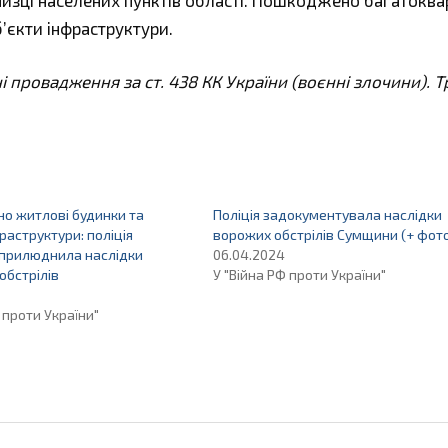
б’єкти інфраструктури.
і провадження за ст. 438 КК України (воєнні злочини). 
о житлові будинки та
Поліція задокументувала наслідки
раструктури: поліція
ворожих обстрілів Сумщини (+ фот
прилюднила наслідки
06.04.2024
обстрілів
У "Війна РФ проти України"
 проти України"