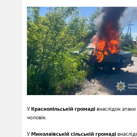
У
Краснопільській громаді
внаслідок атаки
чоловік.
У
Миколаївській сільській громаді
внаслідо