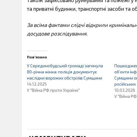
та приватні будинки, транспортні засоби та о
За всіма фактами слідчі відкрили кримінальн
досудове розслідування.
Пов’язано
У Серединобудській громаді загинула
Пошкоджен
80-річна жінка: поліція документує
об’єкти інф
наслідки ворожих обстрілів Сумщини
Сумщини о
14.12.2025
російських 
У "Війна РФ проти України"
10.03.2026
У "Війна РФ