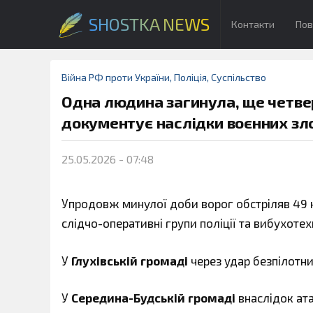
SHOSTKA NEWS
Контакти
Пов
Війна РФ проти України
,
Поліція
,
Суспільство
Одна людина загинула, ще четве
документує наслідки воєнних зл
25.05.2026 - 07:48
Упродовж минулої доби ворог обстріляв 49 н
слідчо-оперативні групи поліції та вибухотех
У
Глухівській громаді
через удар безпілотни
У
Середина-Будській громаді
внаслідок ата