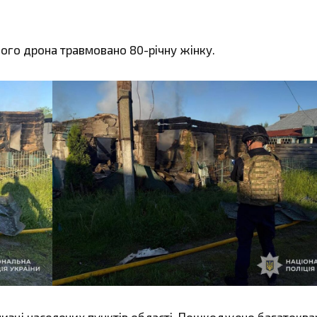
ого дрона травмовано 80-річну жінку.
изці населених пунктів області. Пошкоджено багатоква