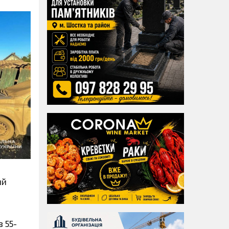
ий
 55-