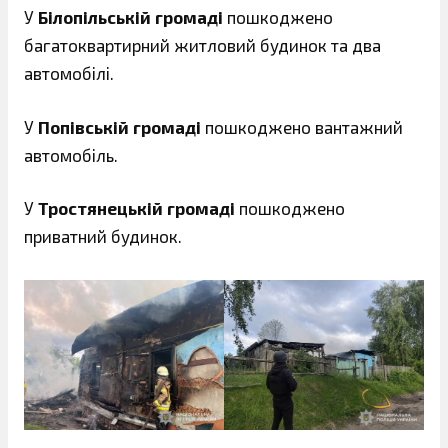
У
Білопільській громаді
пошкоджено
багатоквартирний житловий будинок та два
автомобілі.
У
Попівській громаді
пошкоджено вантажний
автомобіль.
У
Тростянецькій громаді
пошкоджено
приватний будинок.