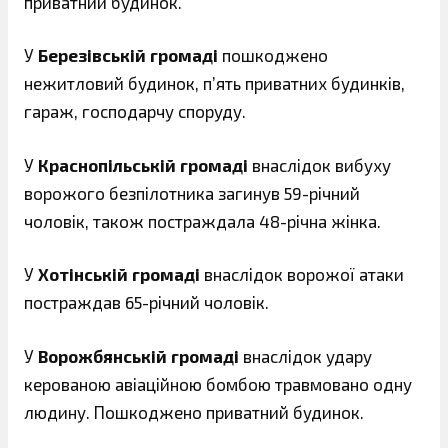
приватний будинок.
У
Березівській громаді
пошкоджено
нежитловий будинок, п’ять приватних будинків,
гараж, господарчу споруду.
У
Краснопільській громаді
внаслідок вибуху
ворожого безпілотника загинув 59-річний
чоловік, також постраждала 48-річна жінка.
У
Хотінській громаді
внаслідок ворожої атаки
постраждав 65-річний чоловік.
У
Ворожбянській громаді
внаслідок удару
керованою авіаційною бомбою травмовано одну
людину. Пошкоджено приватний будинок.