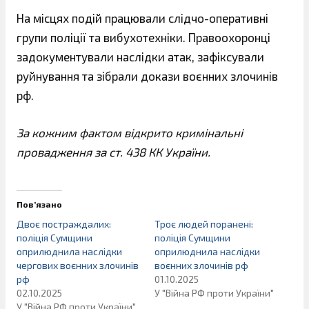
На місцях подій працювали слідчо-оперативні
групи поліції та вибухотехніки. Правоохоронці
задокументували наслідки атак, зафіксували
руйнування та зібрали докази воєнних злочинів
рф.
За кожним фактом відкрито кримінальні
провадження за ст. 438 КК України.
Пов’язано
Двоє постраждалих:
Троє людей поранені:
поліція Сумщини
поліція Сумщини
оприлюднила наслідки
оприлюднила наслідки
чергових воєнних злочинів
воєнних злочинів рф
рф
01.10.2025
02.10.2025
У "Війна РФ проти України"
У "Війна РФ проти України"