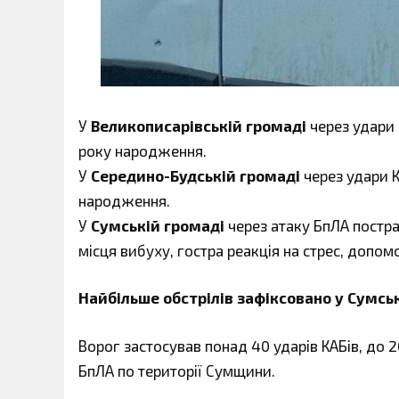
У
Великописарівській громаді
через удари 
року народження.
У
Середино-Будській громаді
через удари 
народження.
У
Сумській громаді
через атаку БпЛА постр
місця вибуху, гостра реакція на стрес, допо
Найбільше обстрілів зафіксовано у Сумс
Ворог застосував понад 40 ударів КАБів, до 
БпЛА по території Сумщини.