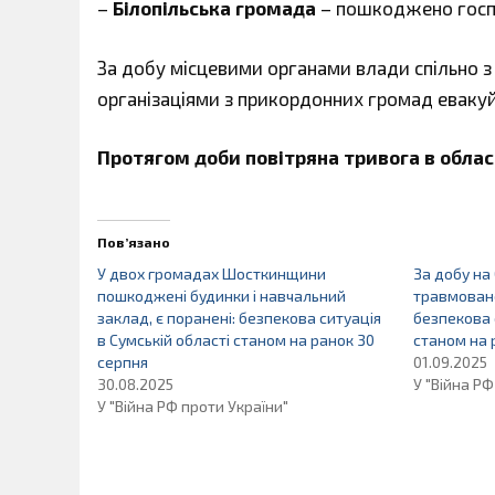
–
Білопільська громада
– пошкоджено госп
За добу місцевими органами влади спільно з
організаціями з прикордонних громад еваку
Протягом доби повітряна тривога в област
Пов’язано
У двох громадах Шосткинщини
За добу на
пошкоджені будинки і навчальний
травмовано
заклад, є поранені: безпекова ситуація
безпекова 
в Сумській області станом на ранок 30
станом на 
серпня
01.09.2025
30.08.2025
У "Війна РФ
У "Війна РФ проти України"