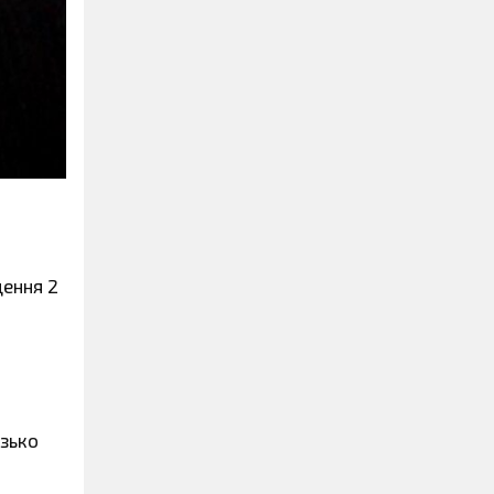
ення 2
изько