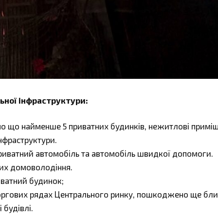
ьної інфраструктури:
 що найменше 5 приватних будинків, нежитлові приміщ
інфраструктури.
риватний автомобіль та автомобіль швидкої допомоги.
них домоволодіння.
ватний будинок;
 торгових рядах Центрального ринку, пошкоджено ще бл
 будівлі.