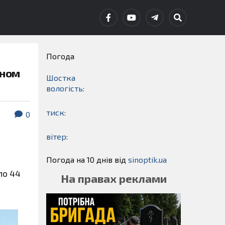
Погода
аном
Шостка
вологість:
тиск:
0
вітер:
Погода на 10 днів від
sinoptik.ua
 по 44
На правах реклами