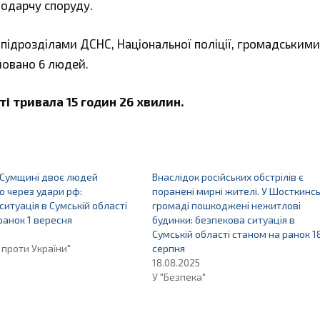
одарчу споруду.
 підрозділами ДСНС, Національної поліції, громадськими
йовано 6 людей.
і тривала 15 годин 26 хвилин.
 Сумщині двоє людей
Внаслідок російських обстрілів є
 через удари рф:
поранені мирні жителі. У Шосткинсь
ситуація в Сумській області
громаді пошкоджені нежитлові
ранок 1 вересня
будинки: безпекова ситуація в
Сумській області станом на ранок 1
 проти України"
серпня
18.08.2025
У "Безпека"