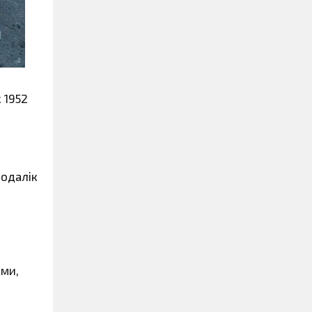
 1952
подалік
ами,