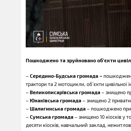
Пошкоджено та зруйновано об’єкти цивіл
–
Середино-Будська громада –
пошкоджено
трактори та 2 мотоцикли, об’єкти цивільної 
–
Великописарівська громада
– знищено п
–
Юнаківська громада
– знищено 2 приват
–
Шалигинська громада
– пошкоджено при
–
Сумська громада
– знищено 10 кіосків у
десяти кіосків, навчальний заклад, нежитлові