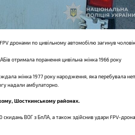
FPV дронами по цивільному автомобілю загинув чоловік
КАБів отримала поранення цивільна жінка 1966 року
аждала жінка 1977 року народження, яка перебувала не
могу надали амбулаторно.
ькому, Шосткинському районах.
20 скидань ВОГ з БпЛА, а також здійснив удари FPV-дрон