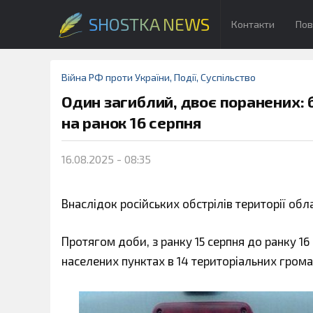
SHOSTKA NEWS
Контакти
Пов
Війна РФ проти України
,
Події
,
Суспільство
Один загиблий, двоє поранених: 
на ранок 16 серпня
16.08.2025 - 08:35
Внаслідок російських обстрілів території обл
Протягом доби, з ранку 15 серпня до ранку 16
населених пунктах в 14 територіальних грома