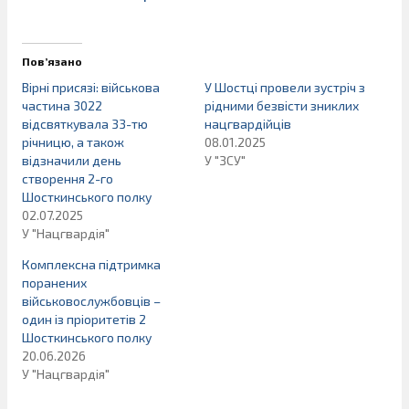
Пов’язано
Вірні присязі: військова
У Шостці провели зустріч з
частина 3022
рідними безвісти зниклих
відсвяткувала 33-тю
нацгвардійців
річницю, а також
08.01.2025
відзначили день
У "ЗСУ"
створення 2-го
Шосткинського полку
02.07.2025
У "Нацгвардія"
Комплексна підтримка
поранених
військовослужбовців –
один із пріоритетів 2
Шосткинського полку
20.06.2026
У "Нацгвардія"